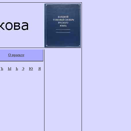
О проекте
Ъ
Ы
Ь
Э
Ю
Я