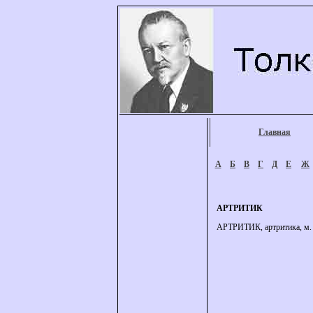
Главная
А
Б
В
Г
Д
Е
Ж
АРТРИТИК
АРТРИТИК, артритика, м. (