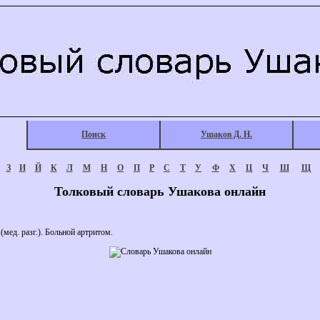
Поиск
Ушаков Д. Н.
З
И
Й
К
Л
М
Н
О
П
Р
С
Т
У
Ф
Х
Ц
Ч
Ш
Щ
Толковый словарь Ушакова онлайн
мед. разг.). Больной артритом.