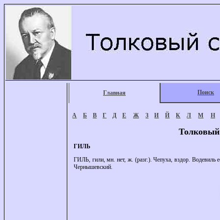
Поиск
Главная
А
Б
В
Г
Д
Е
Ж
З
И
Й
К
Л
М
Н
Толковый
ГИЛЬ
ГИЛЬ, гили, мн. нет, ж. (разг.). Чепуха, вздор. Водевиль
Чернышевский.