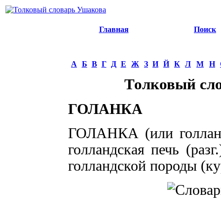
Главная
Поиск
А
Б
В
Г
Д
Е
Ж
З
И
Й
К
Л
М
Н
Толковый сл
ГОЛАНКА
ГОЛАНКА (или голландк
голландская печь (разг.
голландской породы (ку