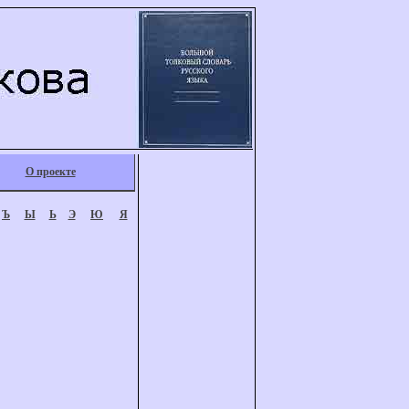
О проекте
Ъ
Ы
Ь
Э
Ю
Я