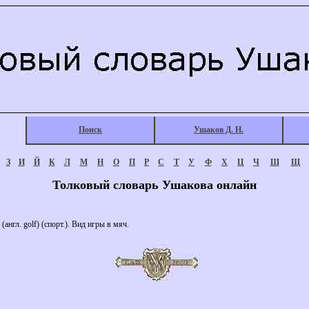
Поиск
Ушаков Д. Н.
З
И
Й
К
Л
М
Н
О
П
Р
С
Т
У
Ф
Х
Ц
Ч
Ш
Щ
Толковый словарь Ушакова онлайн
(англ. golf) (спорт.). Вид игры в мяч.