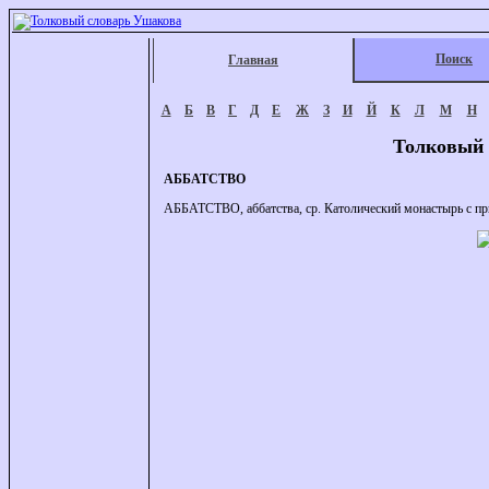
Поиск
Главная
А
Б
В
Г
Д
Е
Ж
З
И
Й
К
Л
М
Н
Толковый 
АББАТСТВО
АББАТСТВО, аббатства, ср. Католический монастырь с пр