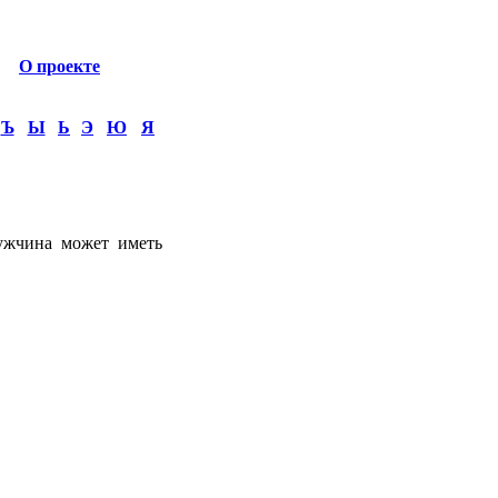
О проекте
Ъ
Ы
Ь
Э
Ю
Я
мужчина может иметь