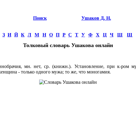
Поиск
Ушаков Д. Н.
З
И
Й
К
Л
М
Н
О
П
Р
С
Т
У
Ф
Х
Ц
Ч
Ш
Щ
Толковый словарь Ушакова онлайн
брачия, мн. нет, ср. (книжн.). Установление, при к-ром 
женщина - только одного мужа; то же, что моногамия.