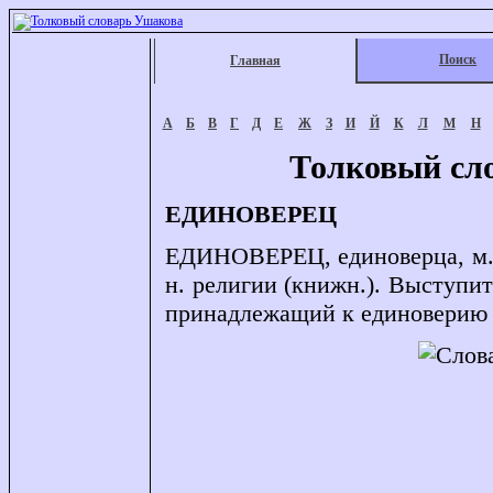
Поиск
Главная
А
Б
В
Г
Д
Е
Ж
З
И
Й
К
Л
М
Н
Толковый сл
ЕДИНОВЕРЕЦ
ЕДИНОВЕРЕЦ, единоверца, м. 
н. религии (книжн.). Выступит
принадлежащий к единоверию (в