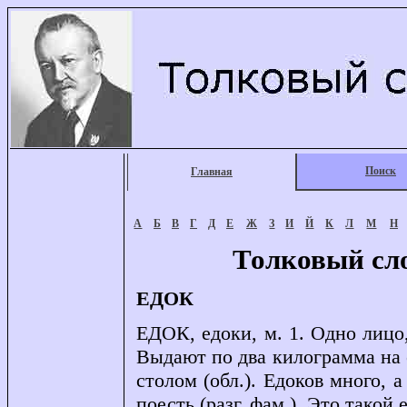
Поиск
Главная
А
Б
В
Г
Д
Е
Ж
З
И
Й
К
Л
М
Н
Толковый сл
ЕДОК
ЕДОК, едоки, м. 1. Одно лицо
Выдают по два килограмма на 
столом (обл.). Едоков много, 
поесть (разг. фам.). Это такой 