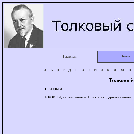
Поиск
Главная
А
Б
В
Г
Д
Е
Ж
З
И
Й
К
Л
М
Н
Толковый
ЕЖОВЫЙ
ЕЖОВЫЙ, ежовая, ежовое. Прил. к ёж. Держать в ежовых ру