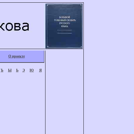
О проекте
Ъ
Ы
Ь
Э
Ю
Я