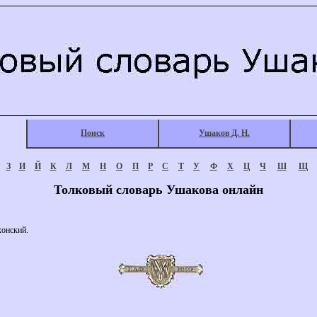
Поиск
Ушаков Д. Н.
З
И
Й
К
Л
М
Н
О
П
Р
С
Т
У
Ф
Х
Ц
Ч
Ш
Щ
Толковый словарь Ушакова онлайн
онский.