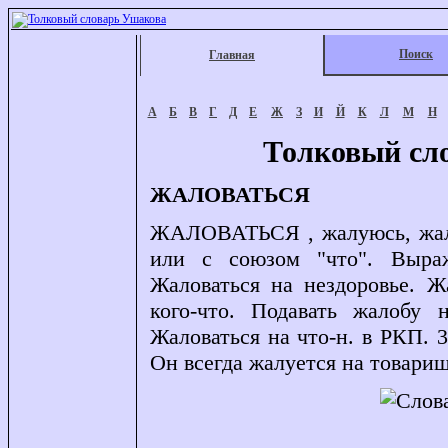
Поиск
Главная
А
Б
В
Г
Д
Е
Ж
З
И
Й
К
Л
М
Н
Толковый сл
ЖАЛОВАТЬСЯ
ЖАЛОВАТЬСЯ , жалуюсь, жалуе
или с союзом "что". Выража
Жаловаться на нездоровье. Ж
кого-что. Подавать жалобу н
Жаловаться на что-н. в РКП. 3.
Он всегда жалуется на товари