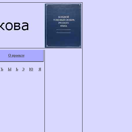
О проекте
Ъ
Ы
Ь
Э
Ю
Я