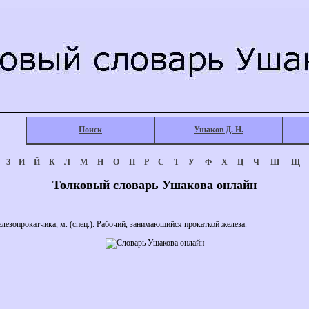
Поиск
Ушаков Д. Н.
З
И
Й
К
Л
М
Н
О
П
Р
С
Т
У
Ф
Х
Ц
Ч
Ш
Щ
Толковый словарь Ушакова онлайн
прокатчика, м. (спец.). Рабочий, занимающийся прокаткой железа.