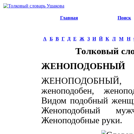
Главная
Поиск
А
Б
В
Г
Д
Е
Ж
З
И
Й
К
Л
М
Н
Толковый сл
ЖЕНОПОДОБНЫЙ
ЖЕНОПОДОБНЫЙ, жен
женоподобен, женопо
Видом подобный женщи
Женоподобный мужч
Женоподобные руки.