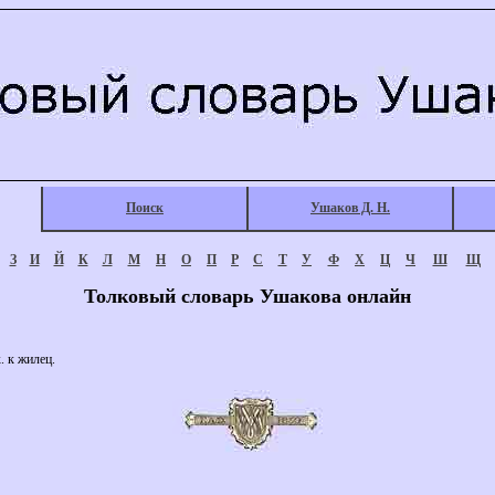
Поиск
Ушаков Д. Н.
З
И
Й
К
Л
М
Н
О
П
Р
С
Т
У
Ф
Х
Ц
Ч
Ш
Щ
Толковый словарь Ушакова онлайн
 к жилец.