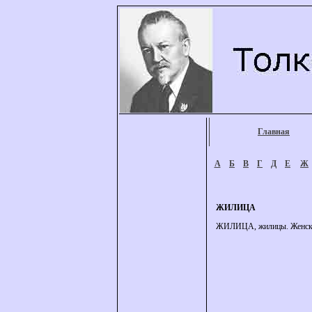
Главная
А
Б
В
Г
Д
Е
Ж
ЖИЛИЦА
ЖИЛИЦА, жилицы. Женск.