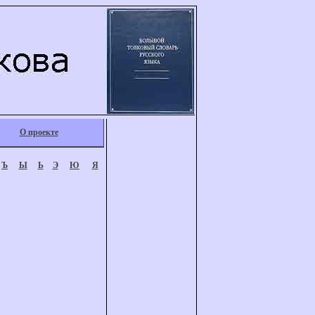
О проекте
Ъ
Ы
Ь
Э
Ю
Я