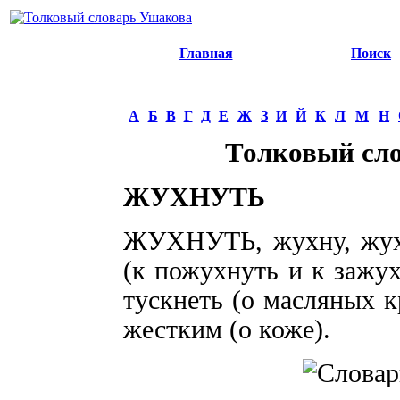
Главная
Поиск
А
Б
В
Г
Д
Е
Ж
З
И
Й
К
Л
М
Н
Толковый сл
ЖУХНУТЬ
ЖУХНУТЬ, жухну, жухн
(к пожухнуть и к зажухн
тускнеть (о масляных к
жестким (о коже).