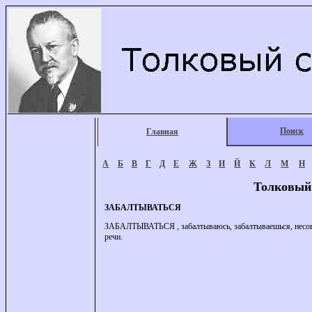
Поиск
Главная
А
Б
В
Г
Д
Е
Ж
З
И
Й
К
Л
М
Н
Толковый
ЗАБАЛТЫВАТЬСЯ
ЗАБАЛТЫВАТЬСЯ , забалтываюсь, забалтываешься, несов. (р
речи.