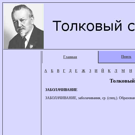
Поиск
Главная
А
Б
В
Г
Д
Е
Ж
З
И
Й
К
Л
М
Н
Толковый
ЗАБОЛАЧИВАНИЕ
ЗАБОЛАЧИВАНИЕ, заболачивания, ср. (спец.). Образование 