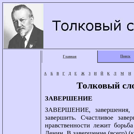
Поиск
Главная
А
Б
В
Г
Д
Е
Ж
З
И
Й
К
Л
М
Н
Толковый сл
ЗАВЕРШЕНИЕ
ЗАВЕРШЕНИЕ, завершения, мн
завершить. Счастливое заве
нравственности лежит борьба
Ленин. В завершение (всего) (к