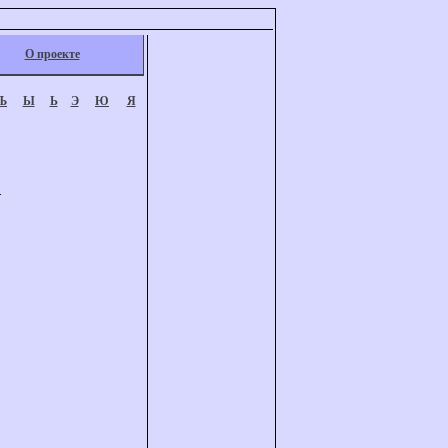
О проекте
Ъ
Ы
Ь
Э
Ю
Я
.