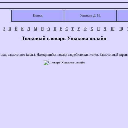
Поиск
Ушаков Д. Н.
З
И
Й
К
Л
М
Н
О
П
Р
С
Т
У
Ф
Х
Ц
Ч
Ш
Щ
Толковый словарь Ушакова онлайн
, заглоточное (анат.). Находящийся позади задней стенки глотки. Заглоточный нарыв