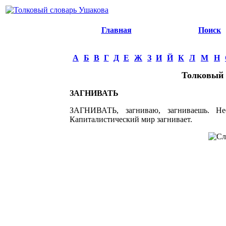
Главная
Поиск
А
Б
В
Г
Д
Е
Ж
З
И
Й
К
Л
М
Н
Толковый 
ЗАГНИВАТЬ
ЗАГНИВАТЬ, загниваю, загниваешь. Нес
Капиталистический мир загнивает.