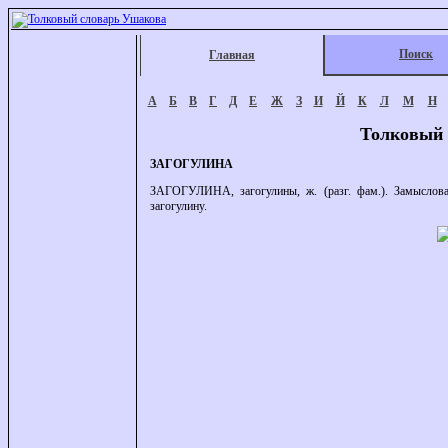
Поиск
Главная
А
Б
В
Г
Д
Е
Ж
З
И
Й
К
Л
М
Н
Толковый 
ЗАГОГУЛИНА
ЗАГОГУЛИНА, загогулины, ж. (разг. фам.). Замыслова
загогулину.