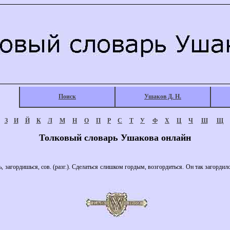
Поиск
Ушаков Д. Н.
З
И
Й
К
Л
М
Н
О
П
Р
С
Т
У
Ф
Х
Ц
Ч
Ш
Щ
Толковый словарь Ушакова онлайн
агордишься, сов. (разг.). Сделаться слишком гордым, возгордиться. Он так загордилс