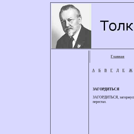
Главная
А
Б
В
Г
Д
Е
Ж
ЗАГОРДИТЬСЯ
ЗАГОРДИТЬСЯ, загоржусь, з
перестал.