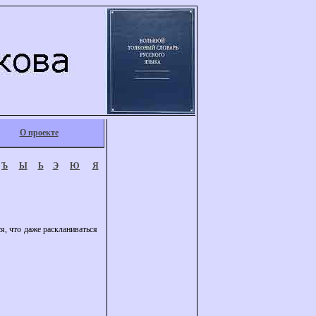
О проекте
Ъ
Ы
Ь
Э
Ю
Я
я, что даже раскланиваться