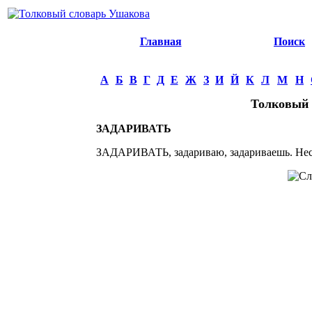
Главная
Поиск
А
Б
В
Г
Д
Е
Ж
З
И
Й
К
Л
М
Н
Толковый 
ЗАДАРИВАТЬ
ЗАДАРИВАТЬ, задариваю, задариваешь. Несо