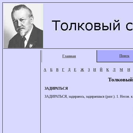
Поиск
Главная
А
Б
В
Г
Д
Е
Ж
З
И
Й
К
Л
М
Н
Толковый
ЗАДИРАТЬСЯ
ЗАДИРАТЬСЯ, задираюсь, задираешься (разг.). 1. Несов. к з