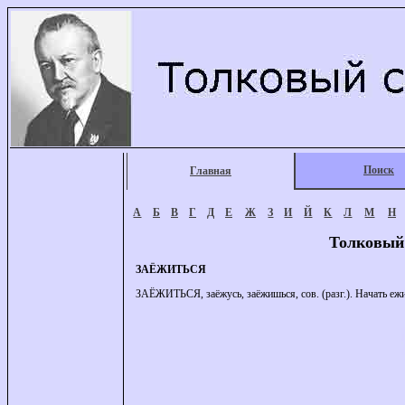
Поиск
Главная
А
Б
В
Г
Д
Е
Ж
З
И
Й
К
Л
М
Н
Толковый
ЗАЁЖИТЬСЯ
ЗАЁЖИТЬСЯ, заёжусь, заёжишься, сов. (разг.). Начать ежи