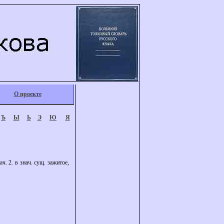
О проекте
Ъ
Ы
Ь
Э
Ю
Я
ч. 2. в знач. сущ. зажитое,