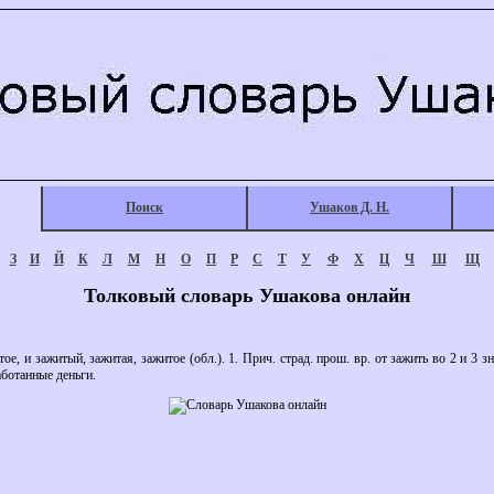
Поиск
Ушаков Д. Н.
З
И
Й
К
Л
М
Н
О
П
Р
С
Т
У
Ф
Х
Ц
Ч
Ш
Щ
Толковый словарь Ушакова онлайн
 и зажитый, зажитая, зажитое (обл.). 1. Прич. страд. прош. вр. от зажить во 2 и 3 зна
аботанные деньги.