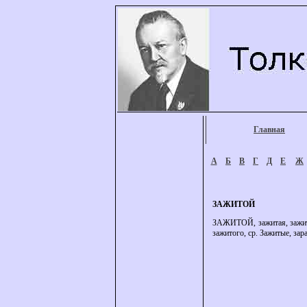
Главная
А
Б
В
Г
Д
Е
Ж
ЗАЖИТОЙ
ЗАЖИТОЙ, зажитая, зажитое,
зажитого, ср. Зажитые, зар