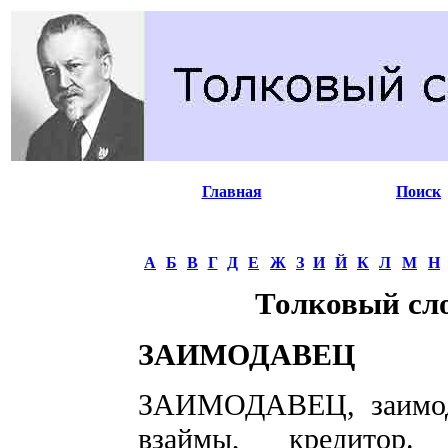
Главная
Поиск
А
Б
В
Г
Д
Е
Ж
З
И
Й
К
Л
М
Н
Толковый сл
ЗАИМОДАВЕЦ
ЗАИМОДАВЕЦ, заимода
взаймы, кредитор.