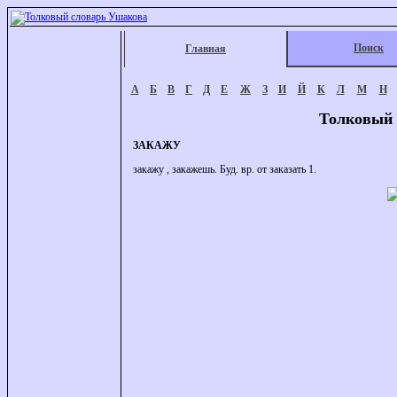
Поиск
Главная
А
Б
В
Г
Д
Е
Ж
З
И
Й
К
Л
М
Н
Толковый 
ЗАКАЖУ
закажу , закажешь. Буд. вр. от заказать 1.