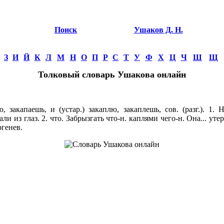
Поиск
Ушаков Д. Н.
З
И
Й
К
Л
М
Н
О
П
Р
С
Т
У
Ф
Х
Ц
Ч
Ш
Щ
Толковый словарь Ушакова онлайн
закапаешь, и (устар.) закаплю, закаплешь, сов. (разг.). 1. 
али из глаз. 2. что. Забрызгать что-н. каплями чего-н. Она... уте
ргенев.