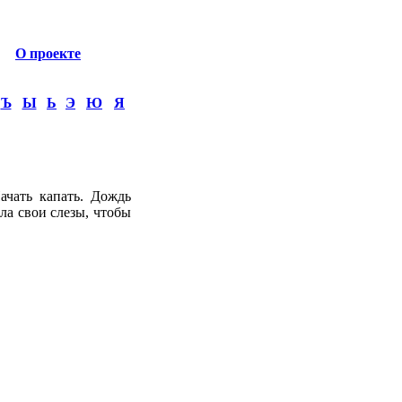
О проекте
Ъ
Ы
Ь
Э
Ю
Я
Начать капать. Дождь
рла свои слезы, чтобы