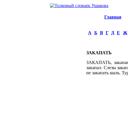
Главная
А
Б
В
Г
Д
Е
Ж
ЗАКАПАТЬ
ЗАКАПАТЬ, закапаю, 
закапал. Слезы закап
не закапать шаль. Ту