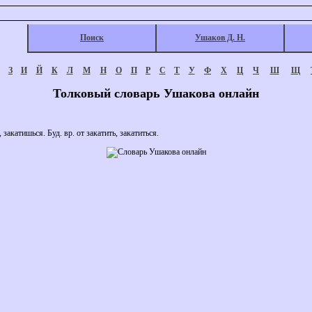
Поиск
Ушаков Д. Н.
З
И
Й
К
Л
М
Н
О
П
Р
С
Т
У
Ф
Х
Ц
Ч
Ш
Щ
Толковый словарь Ушакова онлайн
 закатишься. Буд. вр. от закатить, закатиться.