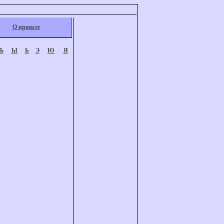
О проекте
Ъ
Ы
Ь
Э
Ю
Я