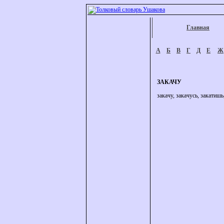
Главная
А
Б
В
Г
Д
Е
Ж
ЗАКАЧУ
закачу, закачусь, закатишь,