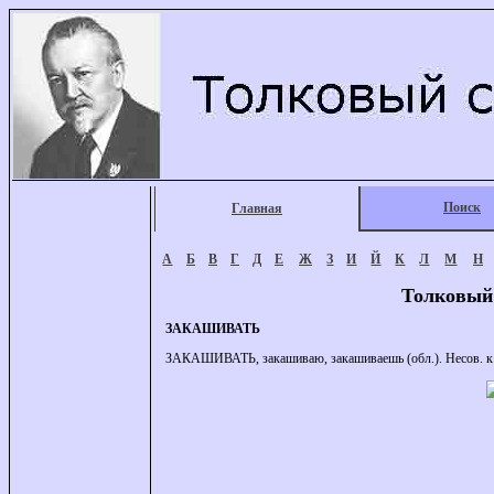
Поиск
Главная
А
Б
В
Г
Д
Е
Ж
З
И
Й
К
Л
М
Н
Толковый
ЗАКАШИВАТЬ
ЗАКАШИВАТЬ, закашиваю, закашиваешь (обл.). Несов. к з