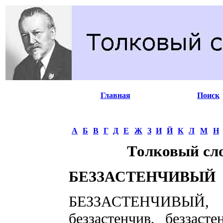
Главная
Поиск
А
Б
В
Г
Д
Е
Ж
З
И
Й
К
Л
М
Н
Толковый сл
БЕЗЗАСТЕНЧИВЫЙ
БЕЗЗАСТЕНЧИВЫЙ, без
беззастенчив, беззаст