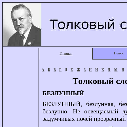
Поиск
Главная
А
Б
В
Г
Д
Е
Ж
З
И
Й
К
Л
М
Н
Толковый сл
БЕЗЛУННЫЙ
БЕЗЛУННЫЙ, безлунная, безл
безлунно. Не освещаемый лу
задумчивых ночей прозрачный 