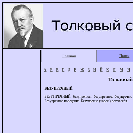
Поиск
Главная
А
Б
В
Г
Д
Е
Ж
З
И
Й
К
Л
М
Н
Толковый
БЕЗУПРЕЧНЫЙ
БЕЗУПРЕЧНЫЙ, безупречная, безупречное; безупречен, б
Безупречное поведение. Безупречно (нареч.) вести себя.