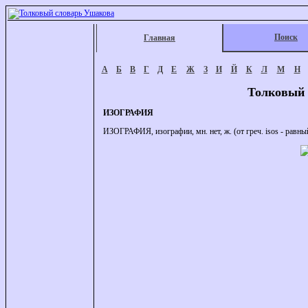
Поиск
Главная
А
Б
В
Г
Д
Е
Ж
З
И
Й
К
Л
М
Н
Толковый 
ИЗОГРАФИЯ
ИЗОГРАФИЯ, изографии, мн. нет, ж. (от греч. isos - равный