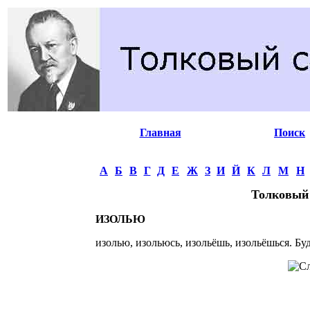
Главная
Поиск
А
Б
В
Г
Д
Е
Ж
З
И
Й
К
Л
М
Н
Толковый
ИЗОЛЬЮ
изолью, изольюсь, изольёшь, изольёшься. Буд.