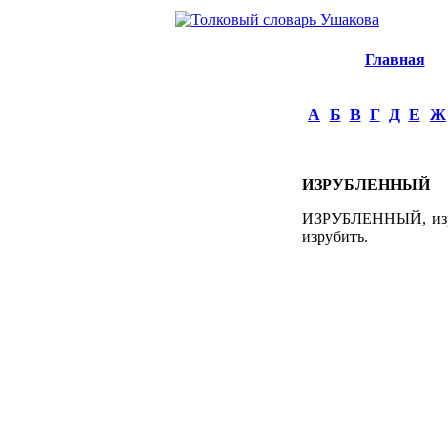
Главная
А
Б
В
Г
Д
Е
Ж
ИЗРУБЛЕННЫЙ
ИЗРУБЛЕННЫЙ, изруб
изрубить.