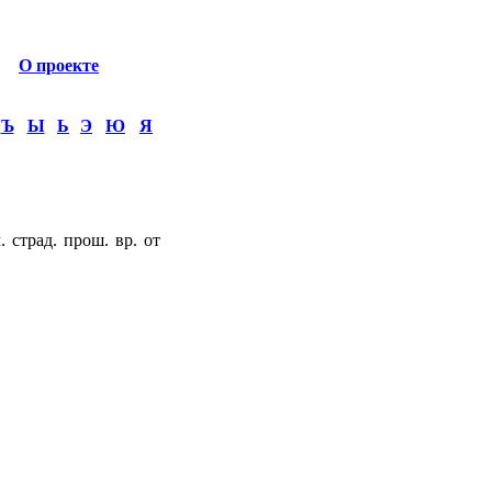
О проекте
Ъ
Ы
Ь
Э
Ю
Я
страд. прош. вр. от