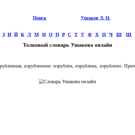
Поиск
Ушаков Д. Н.
З
И
Й
К
Л
М
Н
О
П
Р
С
Т
У
Ф
Х
Ц
Ч
Ш
Щ
Толковый словарь Ушакова онлайн
ленная, изрубленное; изрублен, изрублена, изрублено. Прич. 