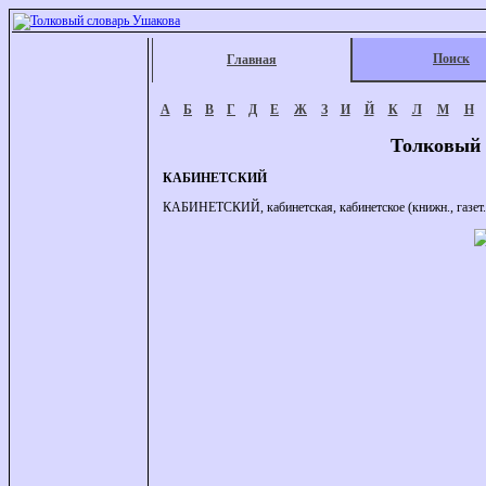
Поиск
Главная
А
Б
В
Г
Д
Е
Ж
З
И
Й
К
Л
М
Н
Толковый 
КАБИНЕТСКИЙ
КАБИНЕТСКИЙ, кабинетская, кабинетское (книжн., газет.).