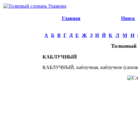
Главная
Поиск
А
Б
В
Г
Д
Е
Ж
З
И
Й
К
Л
М
Н
Толковый 
КАБЛУЧНЫЙ
КАБЛУЧНЫЙ, каблучная, каблучное (сапож.)