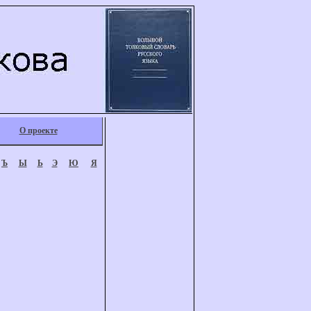
О проекте
Ъ
Ы
Ь
Э
Ю
Я