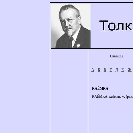
Главная
А
Б
В
Г
Д
Е
Ж
КАЁМКА
КАЁМКА, каёмки, ж. (разг.