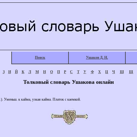
Поиск
Ушаков Д. Н.
З
И
Й
К
Л
М
Н
О
П
Р
С
Т
У
Ф
Х
Ц
Ч
Ш
Щ
Толковый словарь Ушакова онлайн
). Уменьш. к кайма, узкая кайма. Платок с каемкой.