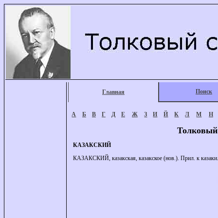
Поиск
Главная
А
Б
В
Г
Д
Е
Ж
З
И
Й
К
Л
М
Н
Толковый
КАЗАКСКИЙ
КАЗАКСКИЙ, казакская, казакское (нов.). Прил. к казаки.