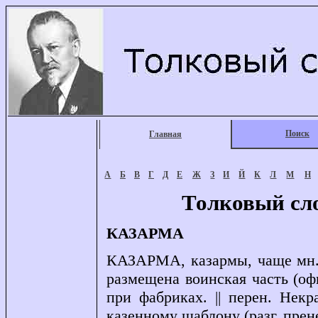
Поиск
Главная
А
Б
В
Г
Д
Е
Ж
З
И
Й
К
Л
М
Н
Толковый сл
КАЗАРМА
КАЗАРМА, казармы, чаще мн., 
размещена воинская часть (офи
при фабриках. || перен. Нек
казенному шаблону (разг. прене