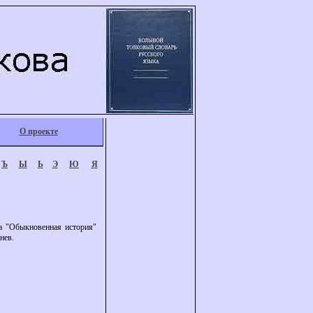
О проекте
Ъ
Ы
Ь
Э
Ю
Я
ва "Обыкновенная история"
нев.