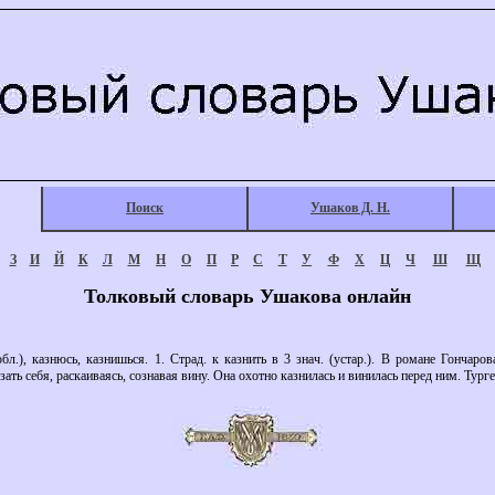
Поиск
Ушаков Д. Н.
З
И
Й
К
Л
М
Н
О
П
Р
С
Т
У
Ф
Х
Ц
Ч
Ш
Щ
Толковый словарь Ушакова онлайн
.), казнюсь, казнишься. 1. Страд. к казнить в 3 знач. (устар.). В романе Гончаро
зать себя, раскаиваясь, сознавая вину. Она охотно казнилась и винилась перед ним. Турге