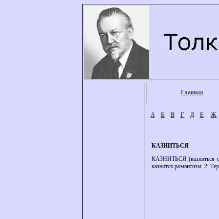
Главная
А
Б
В
Г
Д
Е
Ж
КАЗНИТЬСЯ
КАЗНИТЬСЯ (казниться обл
казнится романтизм. 2. Тер