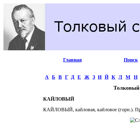
Главная
Поиск
А
Б
В
Г
Д
Е
Ж
З
И
Й
К
Л
М
Н
Толковый
КАЙЛОВЫЙ
КАЙЛОВЫЙ, кайловая, кайловое (горн.). При