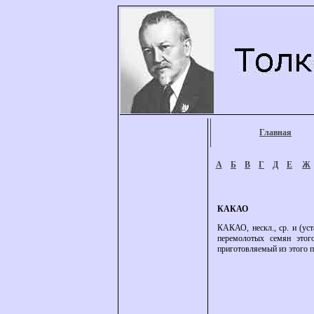
Главная
А
Б
В
Г
Д
Е
Ж
КАКАО
КАКАО, нескл., ср. и (уст
перемолотых семян этого
приготовляемый из этого по