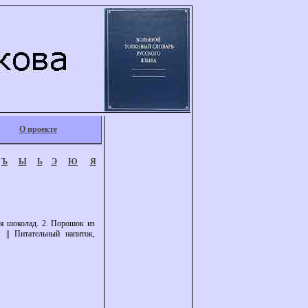
О проекте
Ъ
Ы
Ь
Э
Ю
Я
тся шоколад. 2. Порошок из
 || Питательный напиток,