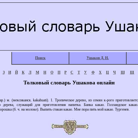
Поиск
Ушаков Д. Н.
З
И
Й
К
Л
М
Н
О
П
Р
С
Т
У
Ф
Х
Ц
Ч
Ш
Щ
Толковый словарь Ушакова онлайн
ар.) м. (мексиканск. kakahuati). 1. Тропическое дерево, из семян к-рого приготовляе
 дерева, служащий для приготовления напитка. Банка какао. Голландское какао.
рошка (б. ч. на молоке). Выпить стакан какао. Мне пора пить мой какао. Тургенев.