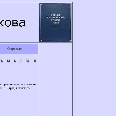
О проекте
Ъ
Ы
Ь
Э
Ю
Я
я нравственно, психически
. 3. Страд. к калечить.