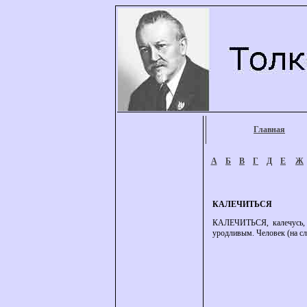
Главная
А
Б
В
Г
Д
Е
Ж
КАЛЕЧИТЬСЯ
КАЛЕЧИТЬСЯ, калечусь, ка
уродливым. Человек (на сл