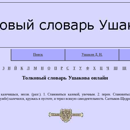
Поиск
Ушаков Д. Н.
З
И
Й
К
Л
М
Н
О
П
Р
С
Т
У
Ф
Х
Ц
Ч
Ш
Щ
Толковый словарь Ушакова онлайн
лечишься, несов. (разг.). 1. Становиться калекой, увечным. 2. перен. Становитьс
ужбе) калечился, кружась в пустоте, и терял всякую самодеятельность. Салтыков-Щедрин