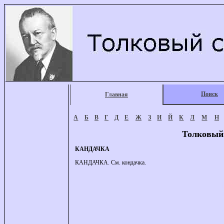
Поиск
Главная
А
Б
В
Г
Д
Е
Ж
З
И
Й
К
Л
М
Н
Толковый
КАНДАЧКА
КАНДАЧКА. См. кондачка.