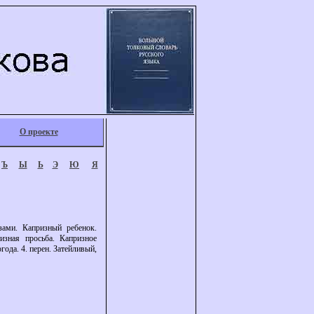
О проекте
Ъ
Ы
Ь
Э
Ю
Я
зами. Капризный ребенок.
зная просьба. Капризное
года. 4. перен. Затейливый,