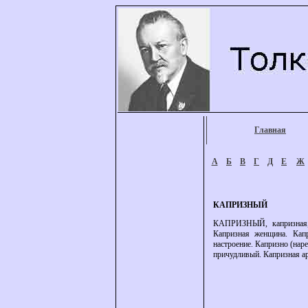
Главная
А
Б
В
Г
Д
Е
Ж
КАПРИЗНЫЙ
КАПРИЗНЫЙ, капризная, к
Капризная женщина. Кап
настроение. Капризно (наре
причудливый. Капризная ар