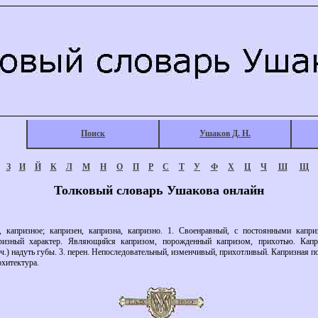
Поиск
Ушаков Д. Н.
З
И
Й
К
Л
М
Н
О
П
Р
С
Т
У
Ф
Х
Ц
Ч
Ш
Щ
Толковый словарь Ушакова онлайн
апризное; капризен, капризна, капризно. 1. Своенравный, с постоянными капри
ризный характер. Являющийся капризом, порожденный капризом, прихотью. Капри
ч.) надуть губы. 3. перен. Непоследовательный, изменчивый, прихотливый. Капризная по
хитектура.