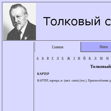
Поиск
Главная
А
Б
В
Г
Д
Е
Ж
З
И
Й
К
Л
М
Н
Толковый
КАРТЕР
КАРТЕР, картера, м. (англ. carter) (тех.). Приспособлени