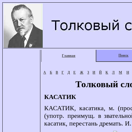
Поиск
Главная
А
Б
В
Г
Д
Е
Ж
З
И
Й
К
Л
М
Н
Толковый сл
КАСАТИК
КАСАТИК, касатика, м. (прос
(употр. преимущ. в звательн
касатик, перестань дремать. И